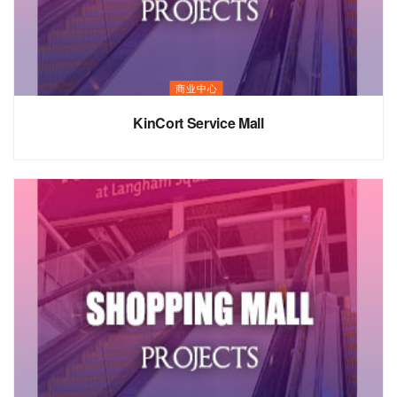
商业中心
KinCort Service Mall